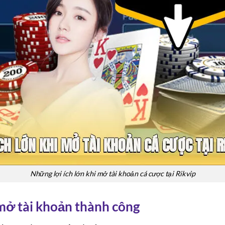
Những lợi ích lớn khi mở tài khoản cá cược tại Rikvip
 mở tài khoản thành công