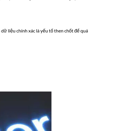
dữ liệu chính xác là yếu tố then chốt để quá