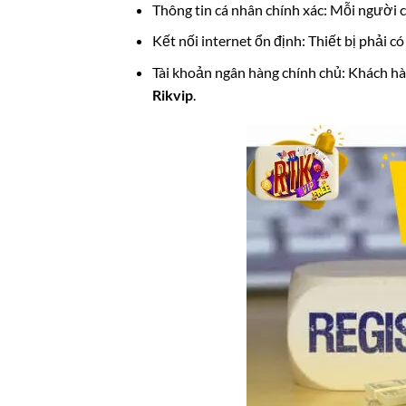
Thông tin cá nhân chính xác: Mỗi người c
Kết nối internet ổn định: Thiết bị phải 
Tài khoản ngân hàng chính chủ: Khách hàn
Rikvip
.