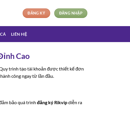
ĐĂNG KÝ
ĐĂNG NHẬP
 CÁ
LIÊN HỆ
 Đỉnh Cao
 Quy trình tạo tài khoản được thiết kế đơn
 thành công ngay từ lần đầu.
 đảm bảo quá trình
đăng ký Rikvip
diễn ra