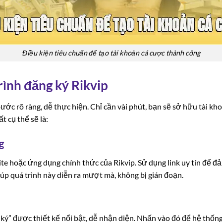
Điều kiện tiêu chuẩn để tạo tài khoản cá cược thành công
rình đăng ký Rikvip
ước rõ ràng, dễ thực hiện. Chỉ cần vài phút, bạn sẽ sở hữu tài kh
t cụ thể sẽ là:
g
te hoặc ứng dụng chính thức của Rikvip. Sử dụng link uy tín để đ
giúp quá trình này diễn ra mượt mà, không bị gián đoạn.
g ký” được thiết kế nổi bật, dễ nhận diện. Nhấn vào đó để hệ t