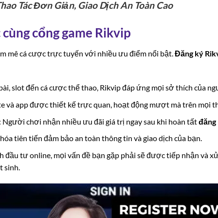
Thao Tác Đơn Giản, Giao Dịch An Toàn Cao
c cùng cổng game Rikvip
am mê cá cược trực tuyến với nhiều ưu điểm nổi bật.
Đăng ký Rik
i, slot đến cá cược thể thao, Rikvip đáp ứng mọi sở thích của ng
e và app được thiết kế trực quan, hoạt động mượt mà trên mọi thi
Người chơi nhận nhiều ưu đãi giá trị ngay sau khi hoàn tất
đăng 
óa tiên tiến đảm bảo an toàn thông tin và giao dịch của bạn.
nh đầu tư online, mọi vấn đề bạn gặp phải sẽ được tiếp nhận và xử 
t sinh.