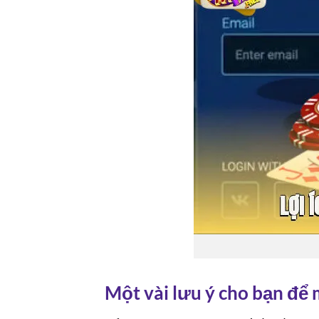
Một vài lưu ý cho bạn để