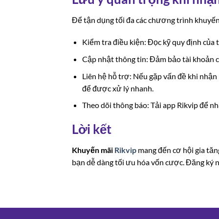
Để tận dụng tối đa các chương trình khuyến
Kiểm tra điều kiện: Đọc kỹ quy định của 
Cập nhật thông tin: Đảm bảo tài khoản có 
Liên hệ hỗ trợ: Nếu gặp vấn đề khi nhận
để được xử lý nhanh.
Theo dõi thông báo: Tải app Rikvip để n
Lời kết
Khuyến mãi
Rikvip
mang đến cơ hội gia tăng
bạn dễ dàng tối ưu hóa vốn cược. Đăng ký 