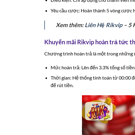
Yêu cầu cược: Hoàn thành 5 vòng cược hợp
Xem thêm:
Liên Hệ Rikvip
– 5 
Khuyến mãi Rikvip hoàn trả tức t
Chương trình hoàn trả là một trong những ưu
Mức hoàn trả: Lên đến 3.3% tổng số tiền
Thời gian: Hệ thống tính toán từ 00:00 
để rút tiền.