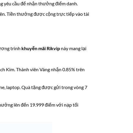
ng yêu cầu để nhận thưởng điểm danh.
n. Tiền thưởng được cộng trực tiếp vào tài
hương trình
khuyến mãi Rikvip
này mang lại
ạch Kim. Thành viên Vàng nhận 0.85% trên
ne, laptop. Quà tặng được gửi trong vòng 7
thưởng lên đến 19.999 điểm với nạp tối