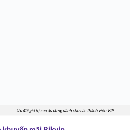
Ưu đãi giá trị cao áp dụng dành cho các thành viên VIP
n khuyến mãi Rikvip