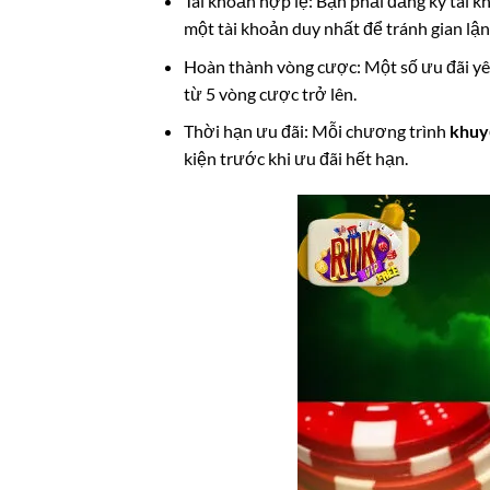
Tài khoản hợp lệ: Bạn phải đăng ký tài k
một tài khoản duy nhất để tránh gian lận
Hoàn thành vòng cược: Một số ưu đãi yê
từ 5 vòng cược trở lên.
Thời hạn ưu đãi: Mỗi chương trình
khuy
kiện trước khi ưu đãi hết hạn.