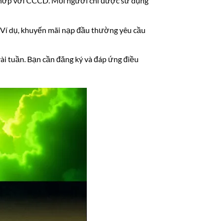
g khớp với CCCD. Mỗi người chỉ được sử dụng
 Ví dụ, khuyến mãi nạp đầu thường yêu cầu
vài tuần. Bạn cần đăng ký và đáp ứng điều