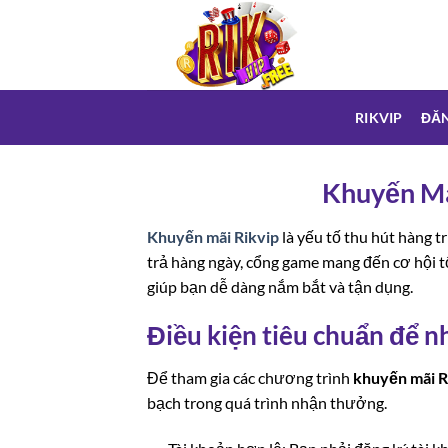
Bỏ
qua
nội
dung
RIKVIP
ĐĂ
Khuyến Mãi
Khuyến mãi Rikvip
là yếu tố thu hút hàng t
trả hàng ngày, cổng game mang đến cơ hội tối
giúp bạn dễ dàng nắm bắt và tận dụng.
Điều kiện tiêu chuẩn để n
Để tham gia các chương trình
khuyến mãi R
bạch trong quá trình nhận thưởng.