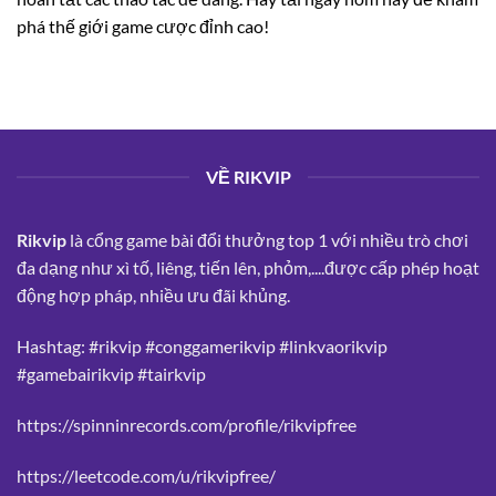
phá thế giới game cược đỉnh cao!
VỀ RIKVIP
Rikvip
là cổng game bài đổi thưởng top 1 với nhiều trò chơi
đa dạng như xì tố, liêng, tiến lên, phỏm,....được cấp phép hoạt
động hợp pháp, nhiều ưu đãi khủng.
Hashtag: #rikvip #conggamerikvip #linkvaorikvip
#gamebairikvip #tairkvip
https://spinninrecords.com/profile/rikvipfree
https://leetcode.com/u/rikvipfree/