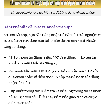
Tải app Rikvip và thực hiện cài đặt ứng dụng nhanh chóng
Đăng nhập lần đầu vào tài khoản trên app
Sau khi
tải app
,
bạn cần đăng nhập để bắt đầu trải nghiệm cá
cược. Bước này đảm bảo tài khoản được kích hoạt và sẵn
sàng sử dụng.
Nhập thông tin đăng nhập: Mở ứng dụng, nhập tên tài
khoản và mật khẩu đã đăng ký.
Xác minh bảo mật: Hệ thống có thể yêu cầu mã OTP gửi
qua email hoặc số điện thoại. Nhập mã để hoàn tất đăng
nhập lần đầu.
Cập nhật thông tin: Kiểm tra và bổ sung thông tin cá nhân
nếu được yêu cầu. Điều này đảm bảo giao dịch cá cược
diễn ra an toàn.