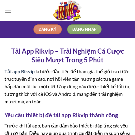
Bỏ
qua
nội
dung
ĐĂNG KÝ
ĐĂNG NHẬP
Tải App Rikvip – Trải Nghiệm Cá Cược
Siêu Mượt Trong 5 Phút
Tải app Rikvip
là bước đầu tiên để tham gia thế giới cá cược
trực tuyến đỉnh cao, nơi hội viên tận hưởng các tựa game
hấp dẫn mọi lúc, mọi nơi. Ứng dụng này được thiết kế tối ưu,
tương thích với cả iOS và Android, mang đến trải nghiệm
mượt mà, an toàn.
Yêu cầu thiết bị để tải app Rikvip thành công
Trước khi tải app, bạn cần đảm bảo thiết bị đáp ứng các yêu
cầu cơ bản. Điều này giúp quá trình cài đặt diễn ra suôn sẻ và