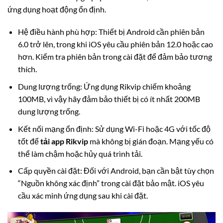
ứng dụng hoạt động ổn định.
Hệ điều hành phù hợp: Thiết bị Android cần phiên bản
6.0 trở lên, trong khi iOS yêu cầu phiên bản 12.0 hoặc cao
hơn. Kiểm tra phiên bản trong cài đặt để đảm bảo tương
thích.
Dung lượng trống: Ứng dụng Rikvip chiếm khoảng
100MB, vì vậy hãy đảm bảo thiết bị có ít nhất 200MB
dung lượng trống.
Kết nối mạng ổn định: Sử dụng Wi-Fi hoặc 4G với tốc độ
tốt để
tải app Rikvip
mà không bị gián đoạn. Mạng yếu có
thể làm chậm hoặc hủy quá trình tải.
Cấp quyền cài đặt: Đối với Android, bạn cần bật tùy chọn
“Nguồn không xác định” trong cài đặt bảo mật. iOS yêu
cầu xác minh ứng dụng sau khi cài đặt.