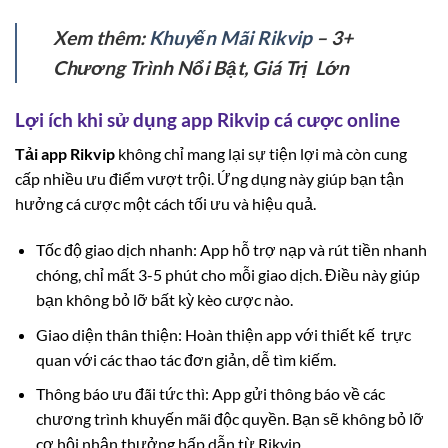
Xem thêm:
Khuyến Mãi Rikvip
– 3+
Chương Trình Nổi Bật, Giá Trị Lớn
Lợi ích khi sử dụng app Rikvip cá cược online
Tải app Rikvip
không chỉ mang lại sự tiện lợi mà còn cung
cấp nhiều ưu điểm vượt trội. Ứng dụng này giúp bạn tận
hưởng cá cược một cách tối ưu và hiệu quả.
Tốc độ giao dịch nhanh: App hỗ trợ nạp và rút tiền nhanh
chóng, chỉ mất 3-5 phút cho mỗi giao dịch. Điều này giúp
bạn không bỏ lỡ bất kỳ kèo cược nào.
Giao diện thân thiện: Hoàn thiện app với thiết kế trực
quan với các thao tác đơn giản, dễ tìm kiếm.
Thông báo ưu đãi tức thì: App gửi thông báo về các
chương trình khuyến mãi độc quyền. Bạn sẽ không bỏ lỡ
cơ hội nhận thưởng hấp dẫn từ Rikvip.