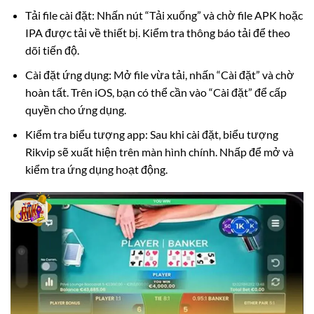
Tải file cài đặt: Nhấn nút “Tải xuống” và chờ file APK hoặc
IPA được tải về thiết bị. Kiểm tra thông báo tải để theo
dõi tiến độ.
Cài đặt ứng dụng: Mở file vừa tải, nhấn “Cài đặt” và chờ
hoàn tất. Trên iOS, bạn có thể cần vào “Cài đặt” để cấp
quyền cho ứng dụng.
Kiểm tra biểu tượng app: Sau khi cài đặt, biểu tượng
Rikvip sẽ xuất hiện trên màn hình chính. Nhấp để mở và
kiểm tra ứng dụng hoạt động.