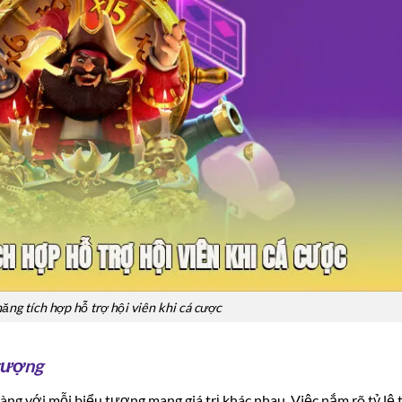
ăng tích hợp hỗ trợ hội viên khi cá cược
 tượng
àng với mỗi biểu tượng mang giá trị khác nhau. Việc nắm rõ tỷ lệ 