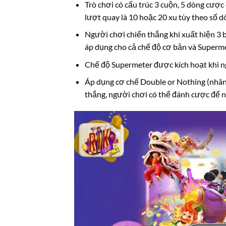
Trò chơi có cấu trúc 3 cuộn, 5 dòng cượ
lượt quay là 10 hoặc 20 xu tùy theo số d
Người chơi chiến thắng khi xuất hiện 3 b
áp dụng cho cả chế độ cơ bản và Superm
Chế độ Supermeter được kích hoạt khi ngư
Áp dụng cơ chế Double or Nothing (nhân 
thắng, người chơi có thể đánh cược để n