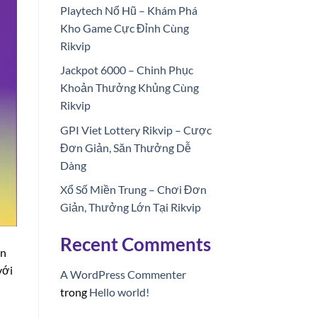
Playtech Nổ Hũ – Khám Phá
Kho Game Cực Đỉnh Cùng
Rikvip
Jackpot 6000 – Chinh Phục
Khoản Thưởng Khủng Cùng
Rikvip
GPI Viet Lottery Rikvip – Cược
Đơn Giản, Săn Thưởng Dễ
Dàng
Xổ Số Miền Trung – Chơi Đơn
Giản, Thưởng Lớn Tại Rikvip
Recent Comments
ần
với
A WordPress Commenter
trong
Hello world!