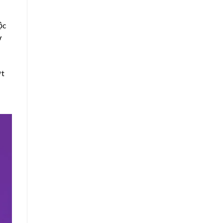
ộc
ơ
ợt