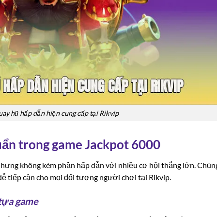
ay hũ hấp dẫn hiện cung cấp tại Rikvip
uẩn trong game Jackpot 6000
 nhưng không kém phần hấp dẫn với nhiều cơ hội thắng lớn. Chún
 dễ tiếp cận cho mọi đối tượng người chơi tại Rikvip.
 tựa game