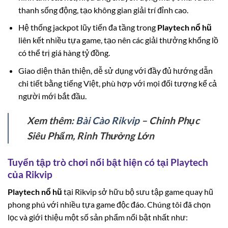
thanh sống động, tạo không gian giải trí đỉnh cao.
Hệ thống jackpot lũy tiến đa tầng trong
Playtech nổ hũ
liên kết nhiều tựa game, tạo nên các giải thưởng khổng lồ
có thể trị giá hàng tỷ đồng.
Giao diện thân thiện, dễ sử dụng với đầy đủ hướng dẫn
chi tiết bằng tiếng Việt, phù hợp với mọi đối tượng kể cả
người mới bắt đầu.
Xem thêm:
Bài Cào Rikvip
– Chinh Phục
Siêu Phẩm, Rinh Thưởng Lớn
Tuyển tập trò chơi nổi bật hiện có tại Playtech
của Rikvip
Playtech nổ hũ
tại Rikvip sở hữu bộ sưu tập game quay hũ
phong phú với nhiều tựa game độc đáo. Chúng tôi đã chọn
lọc và giới thiệu một số sản phẩm nổi bật nhất như: