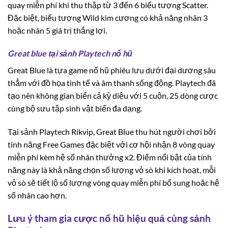
quay miễn phí khi thu thập từ 3 đến 6 biểu tượng Scatter.
Đặc biệt, biểu tượng Wild kim cương có khả năng nhân 3
hoặc nhân 5 giá trị thắng lợi.
Great blue tại sảnh Playtech nổ hũ
Great Blue là tựa game nổ hũ phiêu lưu dưới đại dương sâu
thẳm với đồ họa tinh tế và âm thanh sống động. Playtech đã
tạo nên không gian biển cả kỳ diệu với 5 cuộn, 25 dòng cược
cùng bộ sưu tập sinh vật biển đa dạng.
Tại sảnh Playtech Rikvip, Great Blue thu hút người chơi bởi
tính năng Free Games đặc biệt với cơ hội nhận 8 vòng quay
miễn phí kèm hệ số nhân thưởng x2. Điểm nổi bật của tính
năng này là khả năng chọn số lượng vỏ sò khi kích hoạt, mỗi
vỏ sò sẽ tiết lộ số lượng vòng quay miễn phí bổ sung hoặc hệ
số nhân cao hơn.
Lưu ý tham gia cược nổ hũ hiệu quả cùng sảnh