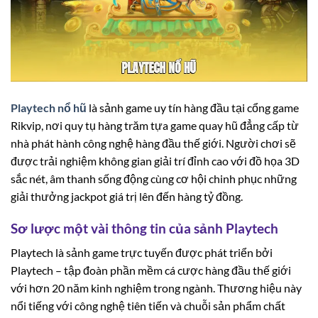
Playtech nổ hũ
là sảnh game uy tín hàng đầu tại cổng game
Rikvip, nơi quy tụ hàng trăm tựa game quay hũ đẳng cấp từ
nhà phát hành công nghệ hàng đầu thế giới. Người chơi sẽ
được trải nghiệm không gian giải trí đỉnh cao với đồ họa 3D
sắc nét, âm thanh sống động cùng cơ hội chinh phục những
giải thưởng jackpot giá trị lên đến hàng tỷ đồng.
Sơ lược một vài thông tin của sảnh Playtech
Playtech là sảnh game trực tuyến được phát triển bởi
Playtech – tập đoàn phần mềm cá cược hàng đầu thế giới
với hơn 20 năm kinh nghiệm trong ngành. Thương hiệu này
nổi tiếng với công nghệ tiên tiến và chuỗi sản phẩm chất