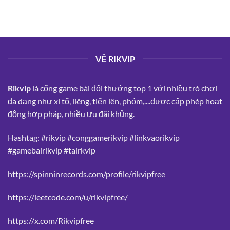
VỀ RIKVIP
Rikvip
là cổng game bài đổi thưởng top 1 với nhiều trò chơi
đa dạng như xì tố, liêng, tiến lên, phỏm,....được cấp phép hoạt
động hợp pháp, nhiều ưu đãi khủng.
Hashtag: #rikvip #conggamerikvip #linkvaorikvip
#gamebairikvip #tairkvip
https://spinninrecords.com/profile/rikvipfree
https://leetcode.com/u/rikvipfree/
https://x.com/Rikvipfree