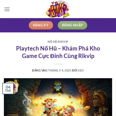
Bỏ
qua
nội
dung
ĐĂNG KÝ
ĐĂNG NHẬP
NỔ HŨ RIKVIP
Playtech Nổ Hũ – Khám Phá Kho
Game Cực Đỉnh Cùng Rikvip
ĐĂNG VÀO
THÁNG 9 4, 2025
BỞI
SEO
04
Th9