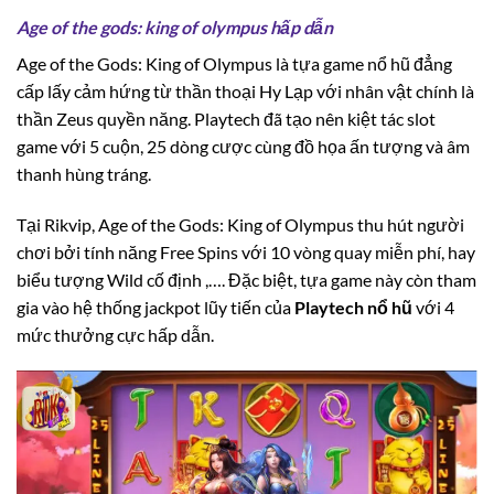
Age of the gods: king of olympus hấp dẫn
Age of the Gods: King of Olympus là tựa game nổ hũ đẳng
cấp lấy cảm hứng từ thần thoại Hy Lạp với nhân vật chính là
thần Zeus quyền năng. Playtech đã tạo nên kiệt tác slot
game với 5 cuộn, 25 dòng cược cùng đồ họa ấn tượng và âm
thanh hùng tráng.
Tại Rikvip, Age of the Gods: King of Olympus thu hút người
chơi bởi tính năng Free Spins với 10 vòng quay miễn phí, hay
biểu tượng Wild cố định ,…. Đặc biệt, tựa game này còn tham
gia vào hệ thống jackpot lũy tiến của
Playtech nổ hũ
với 4
mức thưởng cực hấp dẫn.