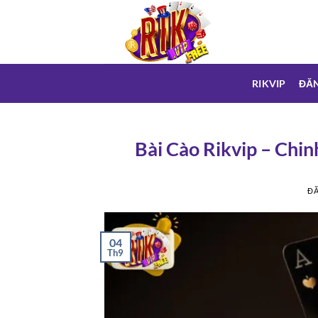
Bỏ
qua
nội
dung
RIKVIP
ĐĂ
Bài Cào Rikvip – Chi
Đ
04
Th9