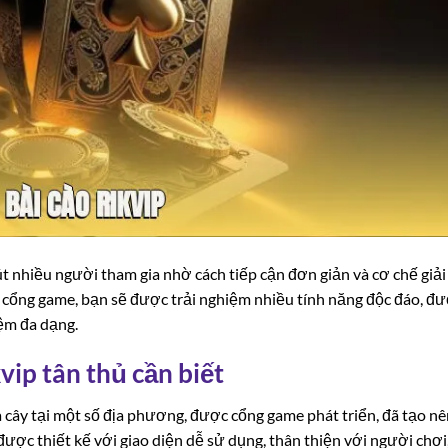
út nhiều người tham gia nhờ cách tiếp cận đơn giản và cơ chế giải
 cổng game, bạn sẽ được trải nghiệm nhiều tính năng độc đáo, đ
ệm đa dạng.
vip tân thủ cần biết
a cây tại một số địa phương, được cổng game phát triển, đã tạo n
ược thiết kế với giao diện dễ sử dụng, thân thiện với người chơi