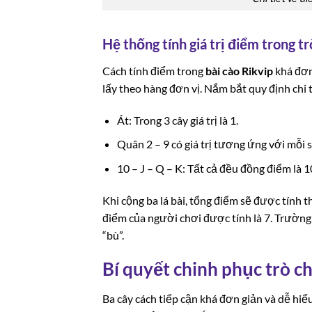
Hệ thống tính giá trị điểm trong tr
Cách tính điểm trong
bài cào Rikvip
khá đơn
lấy theo hàng đơn vị. Nắm bắt quy định chi 
Át: Trong 3 cây giá trị là 1.
Quân 2 – 9 có giá trị tương ứng với mỗi số
10 – J – Q – K: Tất cả đều đồng điểm là 1
Khi cộng ba lá bài, tổng điểm sẽ được tính the
điểm của người chơi được tính là 7. Trường h
“bù”.
Bí quyết chinh phục trò c
Ba cây cách tiếp cận khá đơn giản và dễ hiể