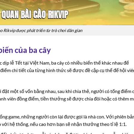
o Rikvip được phát triển từ trò chơi dân gian
biến của ba cây
ác dịp lễ Tết tại Việt Nam, ba cây có nhiều biến thể khác nhau để
 điểm chi tiết của từng hình thức sẽ được đề cập cụ thể để hội viê
i đặt một số vốn bằng nhau, sau khi chia thẻ, người có tổng điểm 
hành viên đồng điểm, tiền thưởng sẽ được chia đôi hoặc có thêm m
cổng game, những người còn lại được gọi là nhà con. Với phiên bả
p với hệ thống, nếu cao hơn bạn sẽ nhận thưởng theo tỉ lệ 1:1.