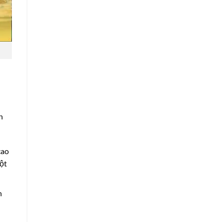
n
cao
ột
n