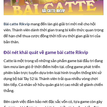
Bài catte Rikvip
mang đến làn gió giải trí mới mẻ cho hội
viên. Thành viên dành thời gian trang bị kiến thức quan trọng
để hạn chế thua cược đồng thời tối ưu thời gian giải trí của
bản thân.
Đôi nét khái quát về game bài catte Rikvip
Catte là một trong số những sản phẩm game bài đấu trí đang
làm mưa làm gió ở thời điểm hiện tại. cổng game phát triển
phiên bản trực tuyến dựa trên loại hình truyền thống khi sử
dụng bộ bài Tây 52 lá. Thành viên trải qua nhiều vòng chơi
liên tiếp. Cá nhân sở hữu quân giá trị cao nhất sẽ giành chiến
thắng.
Bên cạnh việc đảm bảo nét đặc sắc vốn có, tựa game còn gây