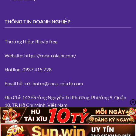
THÔNG TIN DOANH NGHIỆP
Thương Hiệu: Rikvip free
Website:
https://coca-cola.br.com/
Hotline: 0937 415 728
Email hỗ trợ:
hotro@coca-cola.br.com
Địa Chỉ: 143 Đường Nguyễn Tri Phương, Phường 9, Quận
10, TP. Hồ Chí Minh, Việt Nam