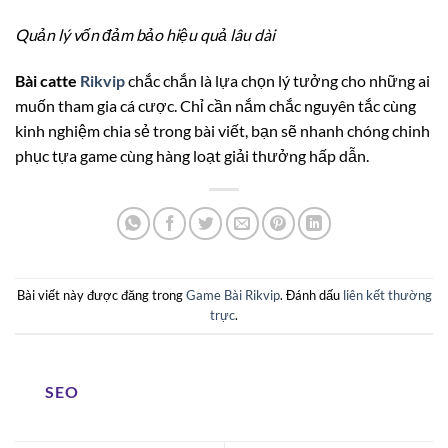
Quản lý vốn đảm bảo hiệu quả lâu dài
Bài catte
Rikvip
chắc chắn là lựa chọn lý tưởng cho những ai
muốn tham gia cá cược. Chỉ cần nắm chắc nguyên tắc cùng
kinh nghiệm chia sẻ trong bài viết, bạn sẽ nhanh chóng chinh
phục tựa game cùng hàng loạt giải thưởng hấp dẫn.
Bài viết này được đăng trong
Game Bài Rikvip
. Đánh dấu
liên kết thường
trực
.
SEO