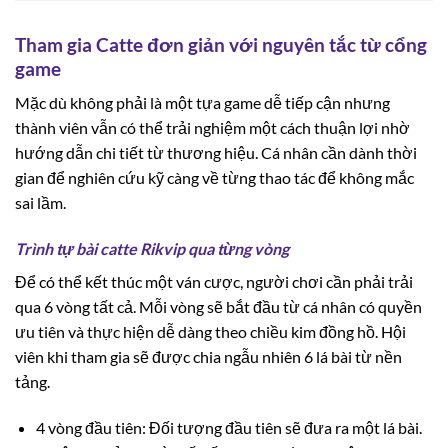
Tham gia Catte đơn giản với nguyên tắc từ cổng
game
Mặc dù không phải là một tựa game dễ tiếp cận nhưng
thành viên vẫn có thể trải nghiệm một cách thuận lợi nhờ
hướng dẫn chi tiết từ thương hiệu. Cá nhân cần dành thời
gian để nghiên cứu kỹ càng về từng thao tác để không mắc
sai lầm.
Trình tự bài catte Rikvip qua từng vòng
Để có thể kết thúc một ván cược, người chơi cần phải trải
qua 6 vòng tất cả. Mỗi vòng sẽ bắt đầu từ cá nhân có quyền
ưu tiên và thực hiện dễ dàng theo chiều kim đồng hồ. Hội
viên khi tham gia sẽ được chia ngẫu nhiên 6 lá bài từ nền
tảng.
4 vòng đầu tiên: Đối tượng đầu tiên sẽ đưa ra một lá bài.