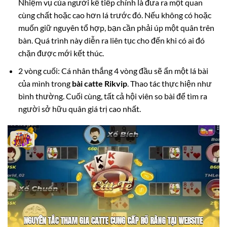
Nhiệm vụ của người kế tiếp chính là đưa ra một quan
cùng chất hoặc cao hơn lá trước đó. Nếu không có hoặc
muốn giữ nguyên tổ hợp, bạn cần phải úp một quân trên
bàn. Quá trình này diễn ra liên tục cho đến khi có ai đó
chặn được mới kết thúc.
2 vòng cuối: Cá nhân thắng 4 vòng đầu sẽ ẩn một lá bài
của mình trong
bài catte Rikvip
. Thao tác thực hiện như
bình thường. Cuối cùng, tất cả hội viên so bài để tìm ra
người sở hữu quân giá trị cao nhất.