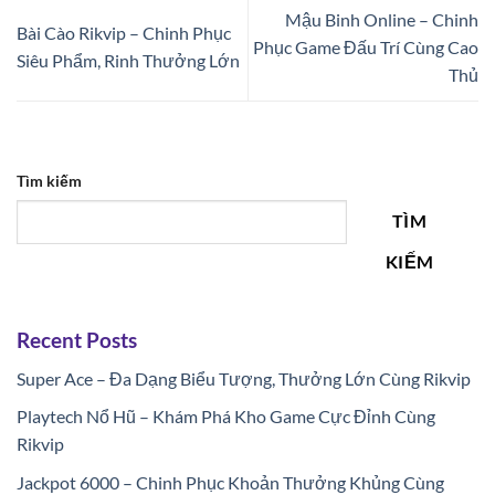
Mậu Binh Online – Chinh
Bài Cào Rikvip – Chinh Phục
Phục Game Đấu Trí Cùng Cao
Siêu Phẩm, Rinh Thưởng Lớn
Thủ
Tìm kiếm
TÌM
KIẾM
Recent Posts
Super Ace – Đa Dạng Biểu Tượng, Thưởng Lớn Cùng Rikvip
Playtech Nổ Hũ – Khám Phá Kho Game Cực Đỉnh Cùng
Rikvip
Jackpot 6000 – Chinh Phục Khoản Thưởng Khủng Cùng