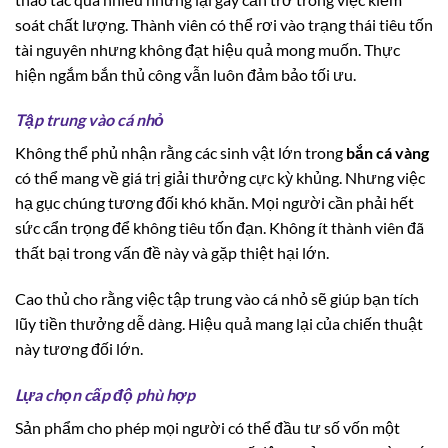
soát chất lượng. Thành viên có thể rơi vào trạng thái tiêu tốn
tài nguyên nhưng không đạt hiệu quả mong muốn. Thực
hiện ngắm bắn thủ công vẫn luôn đảm bảo tối ưu.
Tập trung vào cá nhỏ
Không thể phủ nhận rằng các sinh vật lớn trong
bắn cá vàng
có thể mang về giá trị giải thưởng cực kỳ khủng. Nhưng việc
hạ gục chúng tương đối khó khăn. Mọi người cần phải hết
sức cẩn trọng để không tiêu tốn đạn. Không ít thành viên đã
thất bại trong vấn đề này và gặp thiệt hại lớn.
Cao thủ cho rằng việc tập trung vào cá nhỏ sẽ giúp bạn tích
lũy tiền thưởng dễ dàng. Hiệu quả mang lại của chiến thuật
này tương đối lớn.
Lựa chọn cấp độ phù hợp
Sản phẩm cho phép mọi người có thể đầu tư số vốn một