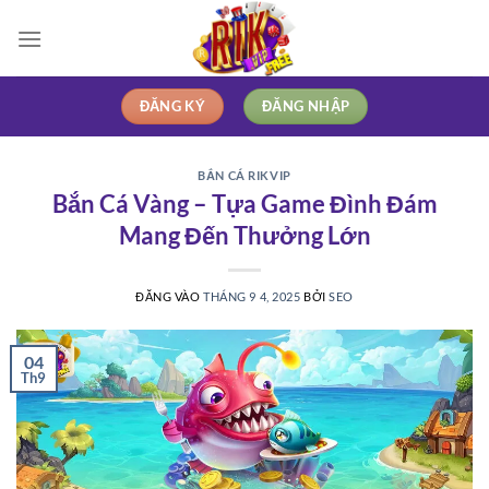
Bỏ
qua
nội
dung
ĐĂNG KÝ
ĐĂNG NHẬP
BẮN CÁ RIKVIP
Bắn Cá Vàng – Tựa Game Đình Đám
Mang Đến Thưởng Lớn
ĐĂNG VÀO
THÁNG 9 4, 2025
BỞI
SEO
04
Th9