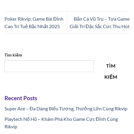
Poker Rikvip: Game Bài Đỉnh
Bắn Cá Vũ Trụ – Tựa Game
Cao Trí Tuệ Bậc Nhất 2025
Giải Trí Đặc Sắc Cực Thu Hút
Tìm kiếm
TÌM
KIẾM
Recent Posts
Super Ace – Đa Dạng Biểu Tượng, Thưởng Lớn Cùng Rikvip
Playtech Nổ Hũ – Khám Phá Kho Game Cực Đỉnh Cùng
Rikvip