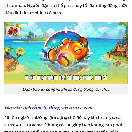
khác nhau. Nguồn đạn có thể phát huy tối đa dụng đồng thời
tiêu diệt được nhiều cá hơn.
Đảm bảo sử dụng vũ khí đa dạng trong ván chơi
Hạn chế tính năng tự động với bắn cá vàng
Nhiều người thường lạm dụng chế độ này khi tham gia cá
cược với tựa game. Chúng có thể giúp bạn không cần phải
thao tác quá nhiều nhưng lại gây cản trở trong việc kiểm