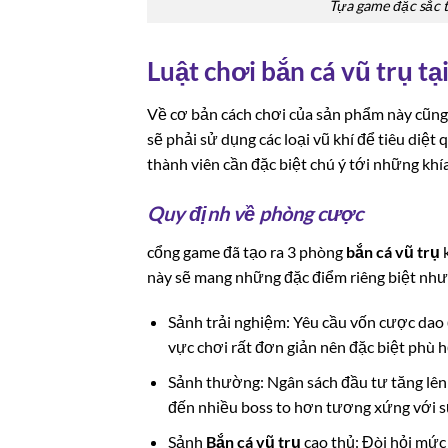
Tựa game đặc sắc t
Luật chơi bắn cá vũ trụ tạ
Về cơ bản cách chơi của sản phẩm này cũng 
sẽ phải sử dụng các loại vũ khí để tiêu diệt
thành viên cần đặc biệt chú ý tới những khí
Quy định về phòng cược
cổng game đã tạo ra 3 phòng
bắn cá vũ trụ
k
này sẽ mang những đặc điểm riêng biệt như
Sảnh trải nghiệm: Yêu cầu vốn cược dao 
vực chơi rất đơn giản nên đặc biệt phù
Sảnh thường: Ngân sách đầu tư tăng lên
đến nhiều boss to hơn tương xứng với s
Sảnh
Bắn cá vũ trụ
cao thủ: Đòi hỏi mức 