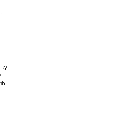
i
i tỷ
y
anh
c