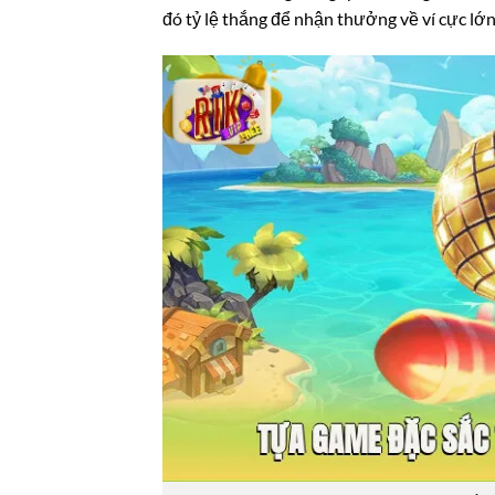
đó tỷ lệ thắng để nhận thưởng về ví cực lớn,