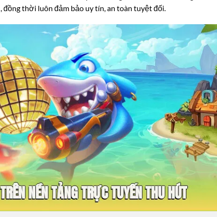
 đồng thời luôn đảm bảo uy tín, an toàn tuyệt đối.